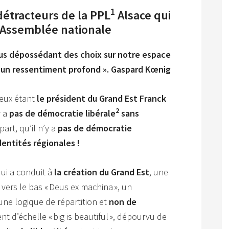
1
détracteurs
de la PPL
Alsace qui
 l’Assemblée nationale
us dépossédant des choix sur notre espace
 un ressentiment profond ».
Gaspard Kœnig
 eux étant
le président du Grand Est Franck
2
y a
pas de démocratie libérale
sans
part, qu’il n’y a
pas de démocratie
entités régionales !
ui a conduit à
la création du Grand Est
, une
ers le bas « Deus ex machina », un
ne logique de répartition et
non de
t d’échelle « big is beautiful », dépourvu de