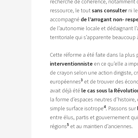
recherche de cohérence, notamment 
ressource, le tout
sans consulter
ni l
accompagné
de l’arrogant non- resp
de l’autonomie locale et dédaignant l’
territoriale qui s’apparente beaucoup
Cette réforme a été faite dans la plus
interventionniste
en ce qu’elle a im
de crayon selon une action dirigiste, cr
3
européennes
et de trouver des écon
avait déjà été
le cas sous la Révoluti
la forme d’espaces neutres d’histoire,
4
simple surface isotrope
. Passons sur
entre élus, partis et gouvernement qu
5
régions
et au maintien d’anciennes.