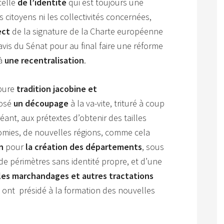
celle
de l’identité
qui est toujours une
es citoyens ni les collectivités concernées,
ect
de la signature de la Charte européenne
avis du Sénat pour au final faire une réforme
 à
une recentralisation
.
 pure
tradition jacobine et
posé
un découpage
à la va-vite, trituré à coup
éant, aux prétextes d’obtenir des tailles
omies, de nouvelles régions, comme cela
on
pour
la création des départements
, sous
 de périmètres sans identité propre, et d’une
les marchandages et autres tractations
i ont présidé à la formation des nouvelles