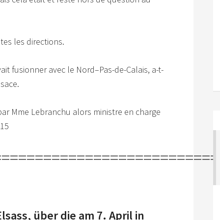
es les directions.
it fusionner avec le Nord–Pas-de-Calais, a-t-
lsace.
ar Mme Lebranchu alors ministre en charge
015
===========================
Elsass, über die am 7.
April in