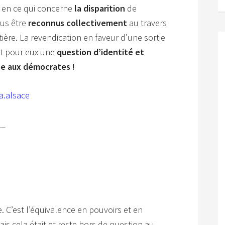
s en ce qui concerne
la disparition
de
lus être
reconnus collectivement
au travers
ntière. La revendication en faveur d’une sortie
ut pour eux une
question d’identité et
ée aux démocrates !
a.alsace
__
e. C’est l’équivalence en pouvoirs et en
ais cela était et reste hors de question au