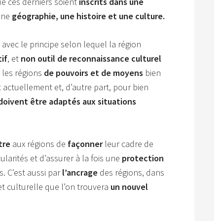
e ces derniers soient
inscrits dans une
 une
géographie, une histoire et une culture.
e
avec le principe selon lequel la région
if
, et
non outil de reconnaissance culturel
r les régions
de pouvoirs et de moyens
bien
 actuellement et, d’autre part, pour bien
doivent être adaptés aux situations
tre
aux régions de
façonner
leur cadre de
cularités et d’assurer à la fois une
protection
s. C’est aussi par
l’ancrage
des régions, dans
t culturelle que l’on trouvera
un nouvel