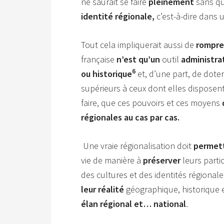
ne saurait se faire
pleinement
sans qu
identité régionale,
c’est-à-dire dans
Tout cela impliquerait aussi de
rompr
française
n’est qu’un
outil
administrat
6
ou historique
et, d’une part, de dote
supérieurs à ceux dont elles disposent
faire, que ces pouvoirs et ces moyens
régionales au cas par cas.
Une vraie régionalisation doit
permet
vie de manière à
préserver
leurs parti
des cultures et des identités régionale
leur réalité
géographique, historique e
élan régional et… national
.