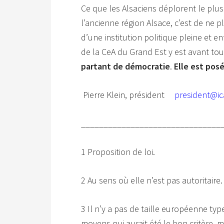
Ce que les Alsaciens déplorent le plu
l’ancienne région Alsace, c’est de ne p
d’une institution politique pleine et e
de la CeA du Grand Est y est avant to
partant de démocratie
.
Elle est pos
Pierre Klein, président
president@ic
_______________________________
1 Proposition de loi.
2 Au sens où elle n’est pas autoritaire.
3 Il n’y a pas de taille européenne typ
moyens qui aurait été le bon critère, m