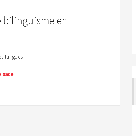
e bilinguisme en
des langues
 Alsace