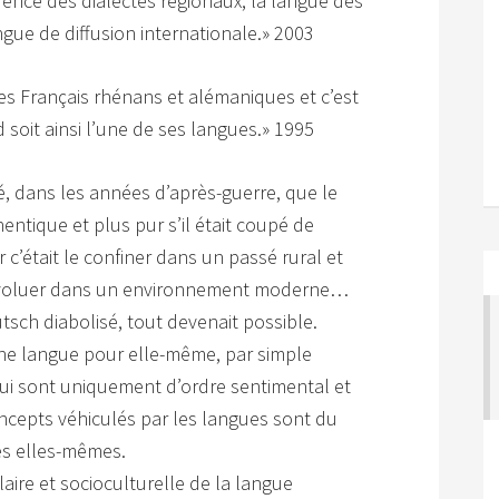
érence des dialectes régionaux, la langue des
ngue de diffusion internationale.» 2003
des Français rhénans et alémaniques et c’est
 soit ainsi l’une de ses langues.» 1995
, dans les années d’après-guerre, que le
entique et plus pur s’il était coupé de
r c’était le confiner dans un passé rural et
d’évoluer dans un environnement moderne…
sch diabolisé, tout devenait possible.
r une langue pour elle-même, par simple
qui sont uniquement d’ordre sentimental et
oncepts véhiculés par les langues sont du
es elles-mêmes.
aire et socioculturelle de la langue