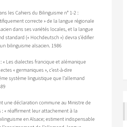
ns les Cahiers du Bilinguisme n° 1-2 :
entifiquement correcte » de la langue régionale
lsacien dans ses variétés locales, et la langue
d standard (« Hochdeutsch ») devra s’édifier
un bilinguisme alsacien. 1986
? : « Les dialectes francique et alémanique
ectes « germaniques », c’est-à-dire
ême système linguistique que l’allemand
989
nt une déclaration commune au Ministre de
 : « réaffirment leur attachement à la
linguisme en Alsace; estiment indispensable