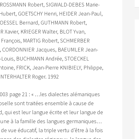
GROSSMANN Robert, SIGWALD-DEBES Marie-
Hubert, GOETSCHY Henri, HEIDER Jean-Paul,
STOESSEL Bernard, GUTHMANN Robert,
 Xavier, KRIEGER Walter, BLOT Yvan,
François, MARTIG Robert, SCHMERBER
rt, CORDONNIER Jacques, BAEUMLER Jean-
an-Louis, BUCHMANN Andrée, STOECKEL
ne, FRICK, Jean-Pierre KNIBIELY, Philippe,
INTERHALTER Roger. 1992
n 2003 page 21 : « …les dialectes alémaniques
Moselle sont traitées ensemble à cause de
 qui est leur langue écrite et leur langue de
mune à la famille des langues germaniques…
e vue éducatif, la triple vertu d’être à la fois