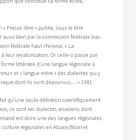
pport que constitue sa forme écrite,
 « Presse libre » publie, sous le titre
té aussi bien par la commission fédérale bas-
sion fédérale haut-rhinoise. « La
à leur revalorisation. Or celle-ci passe par
 forme littéraire d’une langue régionale à
un et « langue-mère » des dialectes qui y
chnique dont ils sont dépourvus… » 1981
effet qu’une seule définition scientifiquement
ace, ce sont les dialectes alsaciens dont
allemand est donc une des langues régionales
 culture régionales en Alsace/Bilan et