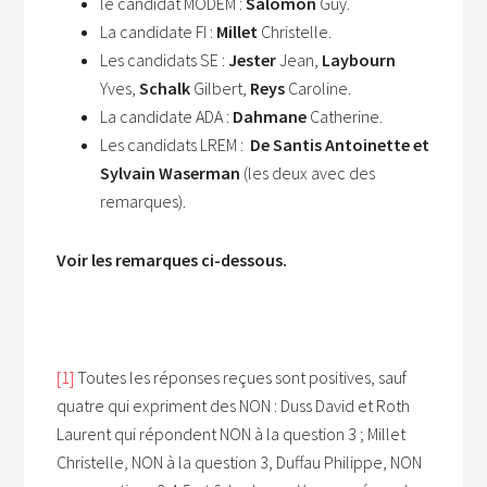
le candidat MODEM :
Salomon
Guy.
La candidate FI
:
Millet
Christelle.
Les candidats SE :
Jester
Jean,
Laybourn
Yves,
Schalk
Gilbert,
Reys
Caroline.
La candidate ADA :
Dahmane
Catherine.
Les candidats LREM :
De Santis Antoinette et
Sylvain Waserman
(les deux avec des
remarques).
Voir les remarques ci-dessous.
[1]
Toutes les réponses reçues sont positives, sauf
quatre qui expriment des NON : Duss David et Roth
Laurent qui répondent NON à la question 3 ; Millet
Christelle, NON à la question 3, Duffau Philippe, NON