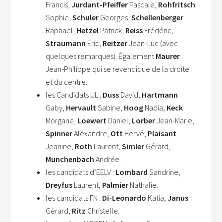
Francis,
Jurdant-Pfeiffer
Pascale,
Rohfritsch
Sophie,
Schuler
Georges,
Schellenberger
Raphaël,
Hetzel
Patrick,
Reiss
Frédéric,
Straumann
Eric,
Reitzer
Jean-Luc (avec
quelques remarques). Également
Maurer
Jean-Philippe qui se revendique de la droite
et du centre.
les Candidats UL
:
Duss
David,
Hartmann
Gaby,
Hervault
Sabine,
Hoog
Nadia,
Keck
Morgane,
Loewert
Daniel,
Lorber
Jean-Marie,
Spinner
Alexandre,
Ott
Hervé,
Plaisant
Jeanine,
Roth
Laurent,
Simler
Gérard,
Munchenbach
Andrée.
les candidats d’EELV :
Lombard
Sandrine,
Dreyfus
Laurent,
Palmier
Nathalie.
les candidats FN :
Di-Leonardo
Katia,
Janus
Gérard,
Ritz
Christelle.