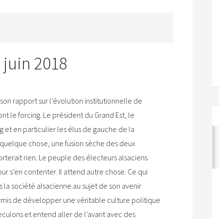
juin 2018
on rapport sur l’évolution institutionnelle de
ont le forcing. Le président du Grand Est, le
et en particulier les élus de gauche de la
r quelque chose, une fusion sèche des deux
rterait rien. Le peuple des électeurs alsaciens
r s’en contenter. Il attend autre chose. Ce qui
s la société alsacienne au sujet de son avenir
 permis de développer une véritable culture politique
reculons et entend aller de l’avant avec des