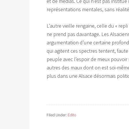
et de médias. Ce qui n’est pas institué
représentations mentales, sans réalité
L’autre vieille rengaine, celle du « repl
ne prend pas davantage. Les Alsacienn
argumentation d’une certaine profondeu
qui agitent ces spectres tentent, faute de
peuple avec l’espoir de mieux pouvoir 
autres des maux dont on est soi-même 
plus dans une Alsace désormais politi
Filed Under:
Édito