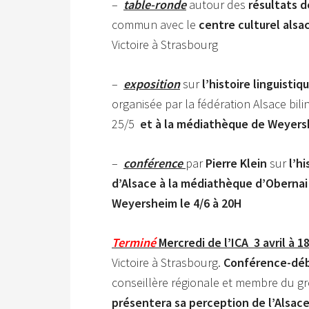
–
table-ronde
autour des
résultats 
commun avec le
centre culturel alsa
Victoire à Strasbourg
–
exposition
sur
l’histoire linguistiq
organisée par la fédération Alsace bil
25/5
et à la médiathèque de Weyer
–
conférence
par
Pierre Klein
sur
l’h
d’Alsace à la
médiathèque d’Obernai
Weyersheim
le 4/6 à 20H
Terminé
Mercredi de l’ICA
3 avril à 
Victoire à Strasbourg.
Conférence-déb
conseillère régionale et membre du gro
présentera sa perception de l’Alsac