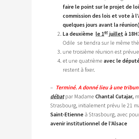
faire le point sur le projet de l
commission des lois
et vote à 
quelques jours avant la réunion
er
La deuxième
le 1
juillet
à 18H
Odile se tiendra sur le même th
une troisième réunion est prévu
et une quatrième
avec le déput
restent à fixer.
–
Terminé. A donné lieu à une tribu
débat
par Madame
Chantal Cutajar,
m
Strasbourg, initialement prévu le 21 m
Saint-Etienne
à Strasbourg, avec pou
avenir institutionnel de l’Alsace