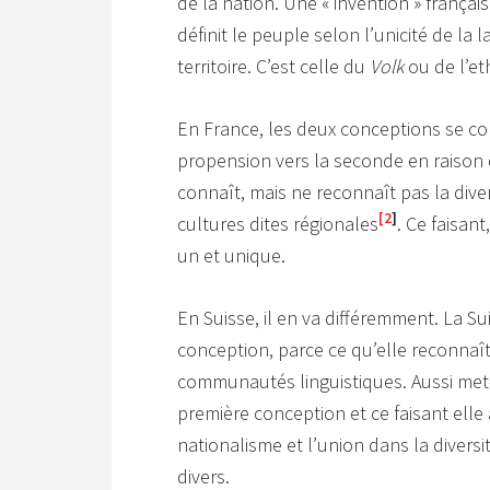
de la nation. Une « invention » français
définit le peuple selon l’unicité de la l
territoire. C’est celle du
Volk
ou de l’et
En France, les deux conceptions se c
propension vers la seconde en raison
connaît, mais ne reconnaît pas la div
[2
]
cultures dites régionales
. Ce faisant
un et unique.
En Suisse, il en va différemment. La Su
conception, parce ce qu’elle reconnaît
communautés linguistiques. Aussi met
première conception et ce faisant elle
nationalisme et l’union dans la diversit
divers.