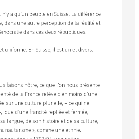
 n’y a qu’un peuple en Suisse. La différence
, dans une autre perception de la réalité et
émocratie dans ces deux républiques.
t uniforme. En Suisse, il est un et divers.
s faisons nôtre, ce que l’on nous présente
senté de la France relève bien moins d’une
ée sur une culture plurielle, – ce qui ne
, que d’une francité repliée et fermée,
 sa langue, de son histoire et de sa culture,
munautarisme », comme une ethnie.
amment depuis 1793/94, une nation