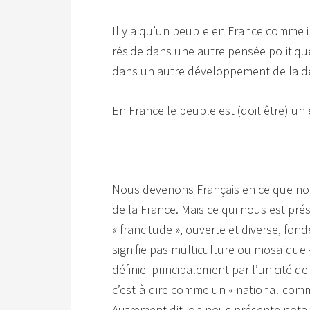
Il y a qu’un peuple en France comme il
réside dans une autre pensée politique
dans un autre développement de la d
En France le peuple est (doit être) un e
Nous devenons Français en ce que nou
de la France. Mais ce qui nous est pré
« francitude », ouverte et diverse, fond
signifie pas multiculture ou mosaïque -
définie principalement par l’unicité de
c’est-à-dire comme un « national-com
Autrement dit, on nous présente not